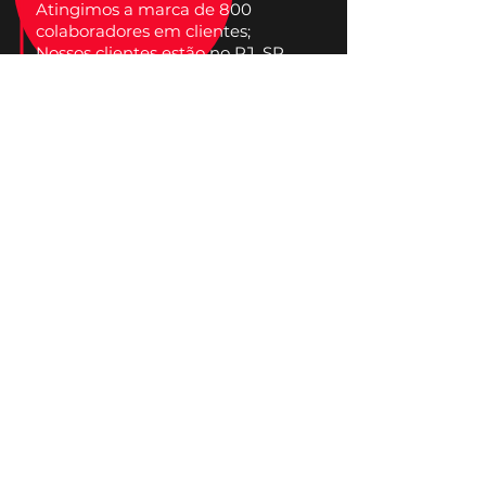
Atingimos a marca de 800
colaboradores em clientes;
Nossos clientes estão no RJ, SP
e CE;
Nos tornamos Especialistas de
Produtos Microsoft
2017
MAIS CLIENTES SATISFEITOS
Atingimos a marca de 24
servidores;
Nossos clientes estão no Brasil,
Guatemala, Chile e Peru.
2018
DESENVOLVIMENTO
Atingimos a marca de 310 contas do
Google para empresas;