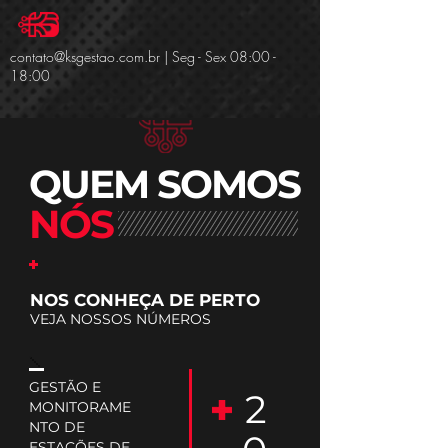
Message us
contato@ksgestao.com.br
| Seg - Sex 08:00 -
18:00
QUEM SOMOS
NÓS
NOS CONHEÇA DE PERTO
VEJA NOSSOS NÚMEROS
GESTÃO E
2
MONITORAME
NTO DE
ESTAÇÕES DE