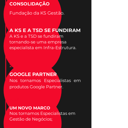
CONSOLIDAÇÃO
Fundação da KS Gestão.​
2016
A KS E A TSD SE FUNDIRAM
A KS e a TSD se fundiram
tornando-se uma empresa
especialista em Infra-Estrutura.
2015
GOOGLE PARTNER
Nos tornamos Especialistas em
produtos Google Partner.
2016
UM NOVO MARCO
Nos tornamos Especialistas em
Gestão de Negócios;